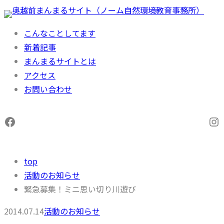
内
容
こんなことしてます
を
新着記事
ス
まんまるサイトとは
キ
アクセス
ッ
お問い合わせ
プ
Facebook
In
top
活動のお知らせ
緊急募集！ミニ思い切り川遊び
2014.07.14
活動のお知らせ