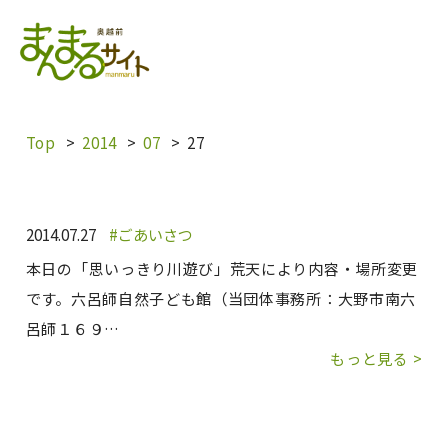
内
容
を
ス
キ
Top
2014
07
27
ッ
プ
2014.07.27
ごあいさつ
本日の「思いっきり川遊び」荒天により内容・場所変更
です。六呂師自然子ども館（当団体事務所：大野市南六
呂師１６９…
もっと見る >