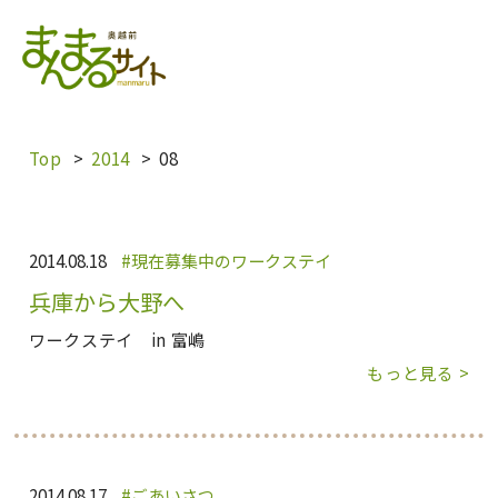
内
容
を
ス
キ
Top
2014
08
ッ
プ
2014.08.18
現在募集中のワークステイ
兵庫から大野へ
ワークステイ in 富嶋
もっと見る >
2014.08.17
ごあいさつ