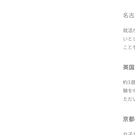
名古
就活
いと
こと
英国
約3
験を
ただ
京都
女子