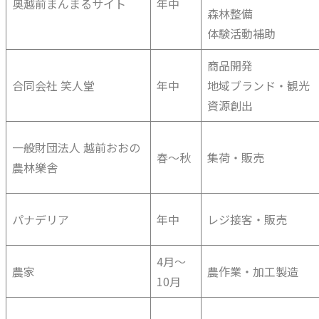
奥越前まんまるサイト
年中
森林整備
体験活動補助
商品開発
合同会社 笑人堂
年中
地域ブランド・観光
資源創出
一般財団法人 越前おおの
春〜秋
集荷・販売
農林樂舎
パナデリア
年中
レジ接客・販売
4月〜
農家
農作業・加工製造
10月