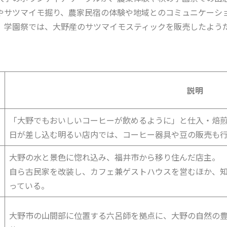
やサツマイモ掘り、農家民宿の体験や地域とのコミュニケーシ
。学園祭では、大野産のサツマイモスティックを販売したよう
説明
「大野でもおいしいコーヒーが飲めるように」と仕入・焙
日が差し込む明るい店内では、コーヒー器具や豆の販売も
大野の水と景色に惚れ込み、福井市から移り住んだ店主。
自ら古民家を改装し、カフェ兼ゲストハウスを営むほか、
っている。
大野市の山間部に位置する六呂師を拠点に、大野の自然の