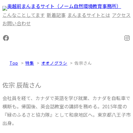
内
容
こんなことしてます
新着記事
まんまるサイトとは
アクセス
を
お問い合わせ
ス
Facebook
In
キ
ッ
プ
Top
特集
オオノグラシ
佐宗さん
佐宗 辰哉さん
会社員を経て、カナダで英語を学び就業、カナダを自転車で
横断も。帰国後、英会話教室の講師を務める。2015年度の
『緑のふるさと協力隊』として和泉地区へ。東京都八王子市
出身。