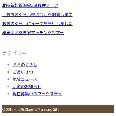
北陸新幹線沿線5県移住フェア
「おおのぐらし交流会」を開催します
おおのぐらしにゅーすを発行しました
和泉地区空き家マッチングツアー
カテゴリー
おおのくらし
ごあいさつ
地域ニュース
活動のお知らせ
現在募集中のワークステイ
© 2012 – 2026 Okuetu Manmaru Site