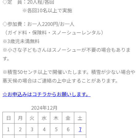
◇定 員：20人程/各回
※各回10名以上で実施
◇参加費：お一人2200円/お一人
（ガイド料・保険料・スノーシューレンタル）
※3歳児未満無料
※小さな子どもさんはスノーシューが不要の場合もありま
す。
※積雪50センチ以上で開催いたします。積雪が少ない場合や
悪天候の場合はご連絡の上中止することがあります。
☆お申込みはコチラからお願いします。
2024年12月
日
月
火
水
木
金
土
1
2
3
4
5
6
7