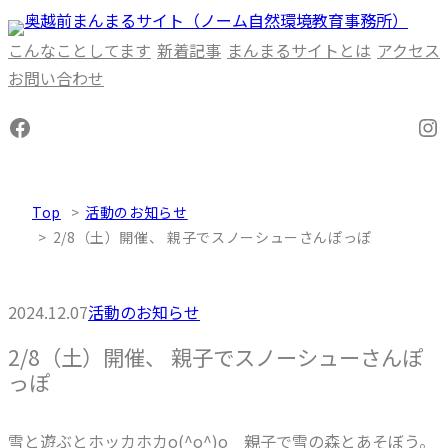
内
容
こんなことしてます
新着記事
まんまるサイトとは
アクセス
を
お問い合わせ
ス
Facebook
In
キ
ッ
プ
Top
活動のお知らせ
2/8（土）開催、 親子でスノーシューさんぽっぽ
2024.12.07
活動のお知らせ
2/8（土）開催、 親子でスノーシューさんぽ
っぽ
雪と遊ぶとホッカホカo(^o^)o 親子で雪の森とあそぼう。