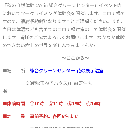
「秋の自然体験DAY in 総合グリーンセンター」イベント内
においてツークライミング体験会を開催します。コロナ禍で
すので、
事前予約制
となりますことご理解ください。また、
当日は体温なども含めてのコロナ禍対策の上で体験会を開催
します。皆様のご協力よろしくお願いします。なかなか体験
のできない樹上の世界を楽しんでみませんか?
～ここから～
■場 所
総合グリーンセンター
花の展示温室
※通称:玉ねぎハウス)」前芝生広
場
■体験時間 ➀10時 ➁11時 ➂13時 ④14時
■定 員 事前予約。各回6名まで