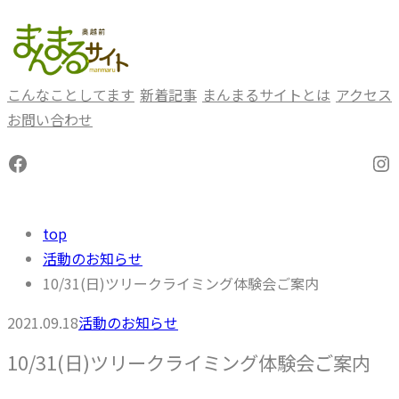
内
容
を
ス
こんなことしてます
新着記事
まんまるサイトとは
アクセス
キ
お問い合わせ
ッ
Facebook
In
プ
top
活動のお知らせ
10/31(日)ツリークライミング体験会ご案内
2021.09.18
活動のお知らせ
10/31(日)ツリークライミング体験会ご案内