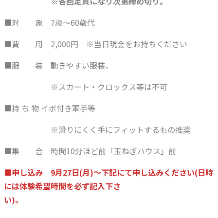
※各回定員になり次第締め切り。
■対 象 7歳～60歳代
■費 用 2,000円 ※当日現金をお持ちください
■服 装 動きやすい服装。
※スカート・クロックス等は不可
■持 ち 物 イボ付き軍手等
※滑りにくく手にフィットするもの推奨
■集 合 時間10分ほど前「玉ねぎハウス」前
■申し込み 9月27日(月)～下記にて申し込みください(日時
には体験希望時間を必ず記入下さ
い)。