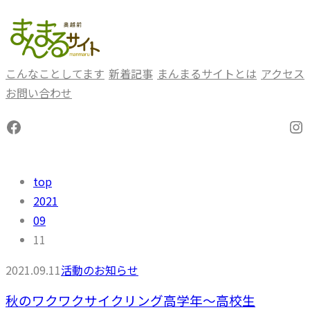
内
容
を
ス
こんなことしてます
新着記事
まんまるサイトとは
アクセス
キ
お問い合わせ
ッ
Facebook
In
プ
top
2021
09
11
2021.09.11
活動のお知らせ
秋のワクワクサイクリング高学年～高校生