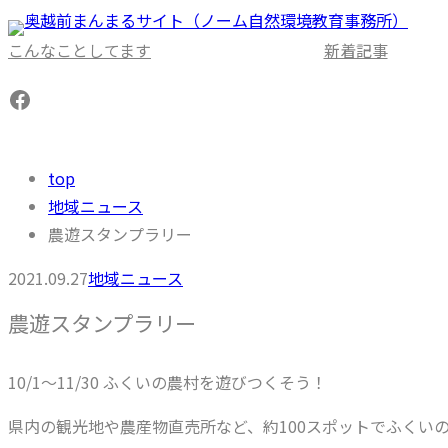
内
容
こんなことしてます
新着記事
を
Facebook
ス
キ
ッ
top
プ
地域ニュース
農遊スタンプラリー
2021.09.27
地域ニュース
農遊スタンプラリー
10/1～11/30 ふくいの農村を遊びつくそう！
県内の観光地や農産物直売所など、約100スポットでふくい