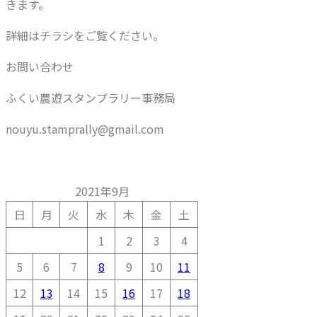
きます。
詳細はチラシをご覧ください。
お問い合わせ
ふくい農遊スタンプラリー事務局
nouyu.stamprally@gmail.com
2021年9月
日
月
火
水
木
金
土
1
2
3
4
5
6
7
8
9
10
11
12
13
14
15
16
17
18