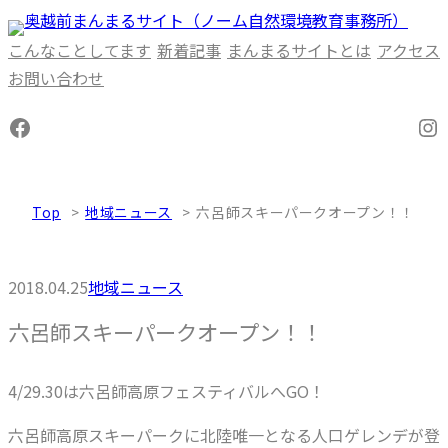
内
容
こんなことしてます
新着記事
まんまるサイトとは
アクセス
を
お問い合わせ
ス
Facebook
In
キ
ッ
プ
Top
地域ニュース
六呂師スキーパークオープン！！
2018.04.25
地域ニュース
六呂師スキーパークオープン！！
4/29.30は六呂師高原フェスティバルへGO！
六呂師高原スキーパークに北陸唯一となる人口ゲレンデが登