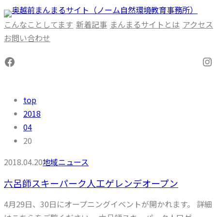
内
容
こんなことしてます
新着記事
まんまるサイトとは
アクセス
を
お問い合わせ
ス
Facebook
In
キ
ッ
プ
top
2018
04
20
2018.04.20
地域ニュース
六呂師スキーパーク人工ゲレンデオープン
4月29日、30日にオープニングイベントが開かれます。 詳細