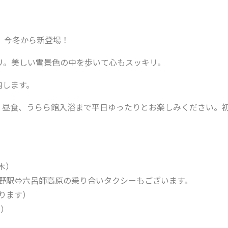
、今冬から新登場！
リ。美しい雪景色の中を歩いて心もスッキリ。
内します。
、昼食、うらら館入浴まで平日ゆったりとお楽しみください。
木）
大野駅⇔六呂師高原の乗り合いタクシーもございます。
ります）
み）