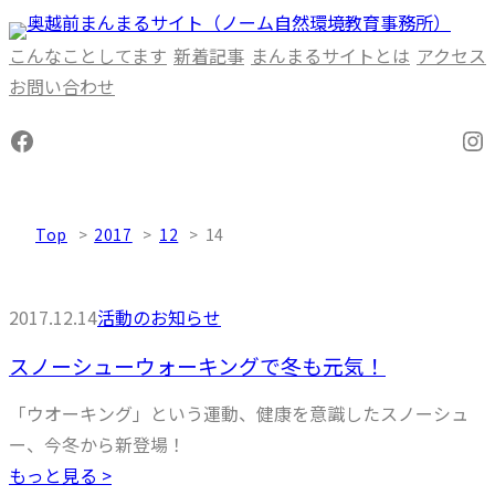
内
容
こんなことしてます
新着記事
まんまるサイトとは
アクセス
を
お問い合わせ
ス
Facebook
In
キ
ッ
プ
Top
2017
12
14
2017.12.14
活動のお知らせ
スノーシューウォーキングで冬も元気！
「ウオーキング」という運動、健康を意識したスノーシュ
ー、今冬から新登場！
もっと見る >