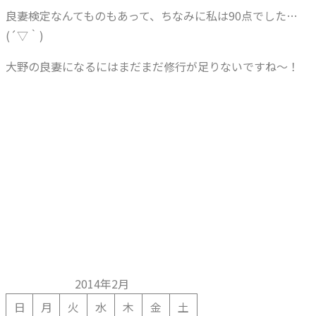
良妻検定なんてものもあって、ちなみに私は90点でした…
(´▽｀)
大野の良妻になるには
まだまだ
修行が足りないですね～！
2014年2月
日
月
火
水
木
金
土