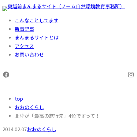
内
容
こんなことしてます
を
新着記事
ス
まんまるサイトとは
キ
アクセス
ッ
お問い合わせ
プ
Facebook
In
top
おおのくらし
北陸が「最高の旅行先」4位ですって！
2014.02.07
おおのくらし