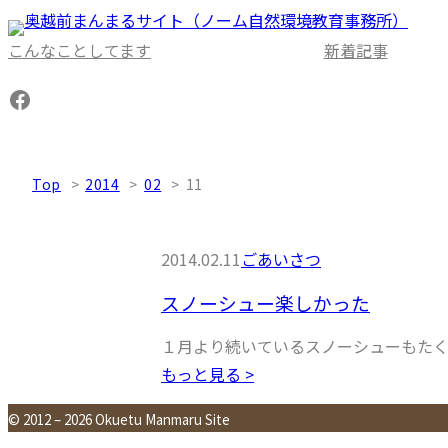
内
容
こんなことしてます
新着記事
を
Facebook
ス
キ
ッ
Top
2014
02
11
プ
2014.02.11
ごあいさつ
スノーシュー楽しかった
１月より続いているスノーシューもた
もっと見る >
© 2012 – 2026 Okuetu Manmaru Site