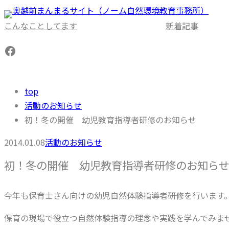
内
容
こんなことしてます
新着記事
を
Facebook
ス
キ
ッ
top
プ
活動のお知らせ
初！冬の開催 幼児教育指導者研修のお知らせ
2014.01.08
活動のお知らせ
初！冬の開催 幼児教育指導者研修のお知ら
今年も保育士さん向けの幼児自然体験指導者研修を行います
保育の現場で役⽴つ⾃然体験指導の理念や実践を学んでみま