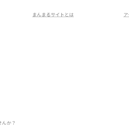
まんまるサイトとは
ア
せ
。
せんか？