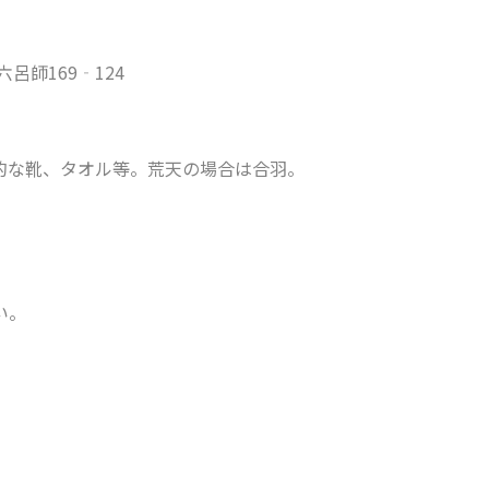
師169‐124
的な靴、タオル等。荒天の場合は合⽻。
い。