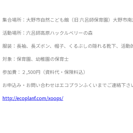
集合場所：大野市自然こども館（旧 六呂師保育園）大野市南六呂
活動場所：六呂師高原ハックルベリーの森
服装：⻑袖、⻑ズボン、帽⼦、くるぶしの隠れる靴下、活動
対象：保育園、幼稚園の保育⼠
参加費：２,500円（資料代・保険料込）
お申込み・お問い合わせはエコプランふくいまでご連絡下さ
http://ecoplanf.com/xoops/