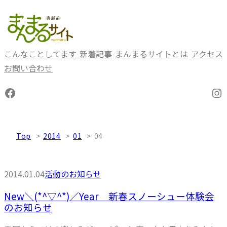
内
容
を
ス
こんなことしてます
新着記事
まんまるサイトとは
アクセス
キ
お問い合わせ
ッ
Facebook
In
プ
Top
2014
01
04
2014.01.04
活動のお知らせ
New＼(*^▽^*)／Year 新春スノーシュー体験会
のお知らせ