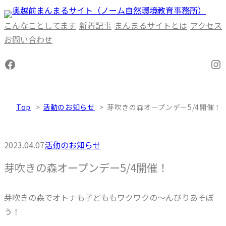
内
容
こんなことしてます
新着記事
まんまるサイトとは
アクセス
を
お問い合わせ
ス
Facebook
In
キ
ッ
プ
Top
活動のお知らせ
芽吹きの森オープンデー5/4開催！
2023.04.07
活動のお知らせ
芽吹きの森オープンデー5/4開催！
芽吹きの森でオトナも子どももワクワクの～んびりあそぼ
う！