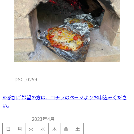
DSC_0259
※参加ご希望の方は、コチラのページよりお申込みくださ
い。
2023年4月
日
月
火
水
木
金
土