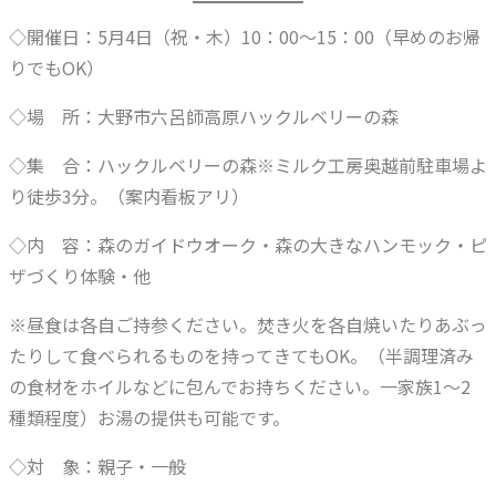
◇開催日：5月4日（祝・木）10：00～15：00（早めのお帰
りでもOK）
◇場 所：大野市六呂師高原ハックルベリーの森
◇集 合：ハックルベリーの森※ミルク工房奥越前駐車場よ
り徒歩3分。（案内看板アリ）
◇内 容：森のガイドウオーク・森の大きなハンモック・ピ
ザづくり体験・他
※昼食は各自ご持参ください。焚き火を各自焼いたりあぶっ
たりして食べられるものを持ってきてもOK。（半調理済み
の食材をホイルなどに包んでお持ちください。一家族1～2
種類程度）お湯の提供も可能です。
◇対 象：親子・一般