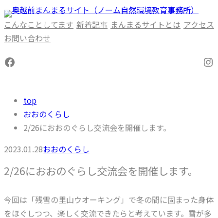
内
容
こんなことしてます
新着記事
まんまるサイトとは
アクセス
を
お問い合わせ
ス
Facebook
In
キ
ッ
プ
top
おおのくらし
2/26におおのぐらし交流会を開催します。
2023.01.28
おおのくらし
2/26におおのぐらし交流会を開催します。
今回は「残雪の里山ウオーキング」で冬の間に固まった身体
をほぐしつつ、楽しく交流できたらと考えています。雪が多