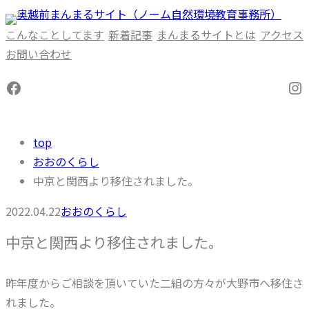
内
容
こんなことしてます
新着記事
まんまるサイトとは
アクセス
を
お問い合わせ
ス
Facebook
In
キ
ッ
プ
top
おおのくらし
中京と関西より移住されました。
2022.04.22
おおのくらし
中京と関西より移住されました。
昨年度からご相談を頂いていた二組の方々が大野市へ移住さ
れました。