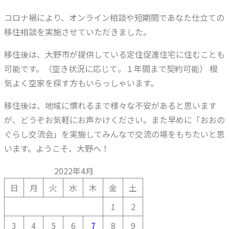
コロナ禍により、オンライン相談や短期間であなた仕立ての
移住相談を実施させていただきました。
移住後は、大野市が提供している定住促進住宅に住むことも
可能です。（空き状況に応じて。１年間まで契約可能） 根
気よく空家を探す方もいらっしゃいます。
移住後は、地域に慣れるまで様々な不安があると思います
が、どうぞお気軽にお声かけください。また早めに「おおの
ぐらし交流会」を実施してみんなで交流の場をもちたいと思
います。ようこそ、大野へ！
2022年4月
日
月
火
水
木
金
土
1
2
3
4
5
6
7
8
9