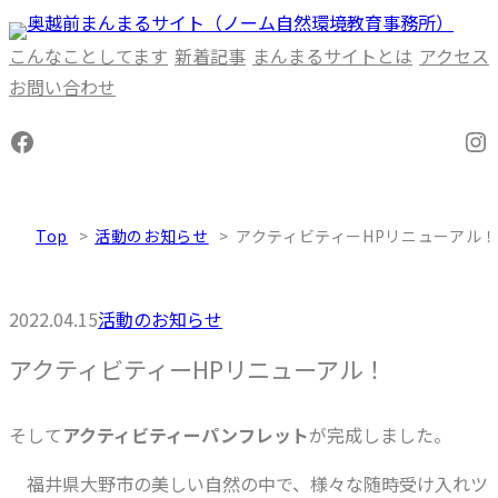
内
容
こんなことしてます
新着記事
まんまるサイトとは
アクセス
を
お問い合わせ
ス
Facebook
In
キ
ッ
プ
Top
活動のお知らせ
アクティビティーHPリニューアル！
2022.04.15
活動のお知らせ
アクティビティーHPリニューアル！
そして
アクティビティーパンフレット
が完成しました。
福井県大野市の美しい自然の中で、様々な随時受け入れツ