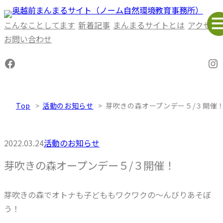
内
容
こんなことしてます
新着記事
まんまるサイトとは
アクセス
を
お問い合わせ
ス
Facebook
In
キ
ッ
プ
Top
活動のお知らせ
芽吹きの森オープンデー５/３開催
2022.03.24
活動のお知らせ
芽吹きの森オープンデー５/３開催！
芽吹きの森でオトナも子どももワクワクの～んびりあそぼ
う！