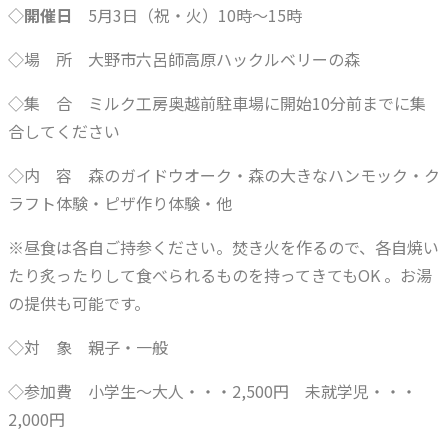
◇
開催日
5月3日（祝・火）10時～15時
◇場 所 大野市六呂師高原ハックルベリーの森
◇集 合 ミルク工房奥越前駐車場に開始10分前までに集
合してください
◇内 容 森のガイドウオーク・森の大きなハンモック・ク
ラフト体験・ピザ作り体験・他
※昼食は各自ご持参ください。焚き火を作るので、各自焼い
たり炙ったりして食べられるものを持ってきてもOK 。お湯
の提供も可能です。
◇対 象 親子・一般
◇参加費 小学生～大人・・・2,500円 未就学児・・・
2,000円