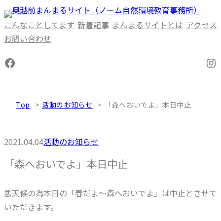
内
容
こんなことしてます
新着記事
まんまるサイトとは
アクセス
を
お問い合わせ
ス
Facebook
In
キ
ッ
プ
Top
活動のお知らせ
「森へおいでよ」本日中止
2021.04.04
活動のお知らせ
「森へおいでよ」本日中止
悪天候の為本日の「春だよ～森へおいでよ」は中止とさせて
いただきます。