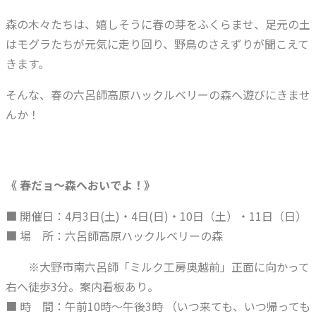
森の木々たちは、嬉しそうに春の芽をふくらませ、足元の土
はモグラたちが元気に走り回り、野鳥のさえずりが聞こえて
きます。
そんな、春の六呂師高原ハックルベリーの森へ遊びにきませ
んか！
《 春だョ～森へおいでよ！》
■ 開催日：4月3日(土)・4日(日)・10日（土）・11日（日）
■ 場 所：六呂師高原ハックルベリーの森
※大野市南六呂師「ミルク工房奥越前」正面に向かって
右へ徒歩3分。案内看板あり。
■ 時 間：午前10時～午後3時 （いつ来ても、いつ帰っても