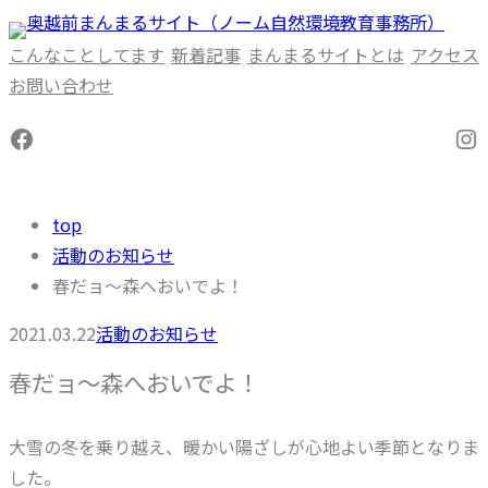
内
容
こんなことしてます
新着記事
まんまるサイトとは
アクセス
を
お問い合わせ
ス
Facebook
In
キ
ッ
プ
top
活動のお知らせ
春だョ～森へおいでよ！
2021.03.22
活動のお知らせ
春だョ～森へおいでよ！
大雪の冬を乗り越え、暖かい陽ざしが心地よい季節となりま
した。