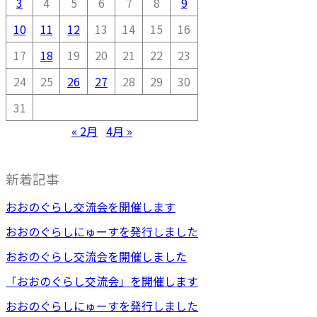
3
4
5
6
7
8
9
10
11
12
13
14
15
16
17
18
19
20
21
22
23
24
25
26
27
28
29
30
31
« 2月
4月 »
新着記事
おおのぐらし交流会を開催します
おおのぐらしにゅーすを発行しました
おおのぐらし交流会を開催しました
「おおのぐらし交流会」を開催します
おおのぐらしにゅーすを発行しました