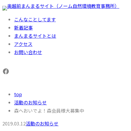
内
容
こんなことしてます
を
新着記事
ス
まんまるサイトとは
キ
アクセス
ッ
お問い合わせ
プ
Facebook
top
活動のお知らせ
森へおいでよ！森会員様大募集中
2019.03.12
活動のお知らせ