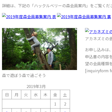
詳細は、下記の「ハックルベリーの森会員案内」をご覧くだ
アカネズミの
お申し込みは
申込書の内容
望の会員種類
[inquiryform 
森で遊ぼう森で過ごそう
2019年3月
日
月
火
水
木
金
土
1
2