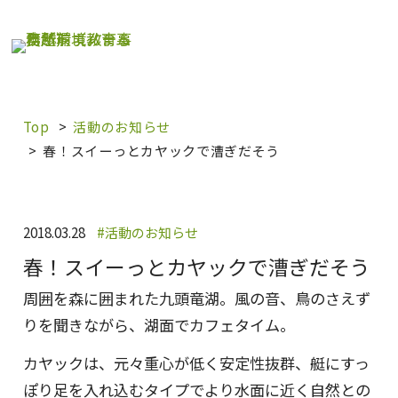
内
容
を
ス
キ
Top
活動のお知らせ
ッ
春！スイーっとカヤックで漕ぎだそう
プ
2018.03.28
活動のお知らせ
春！スイーっとカヤックで漕ぎだそう
周囲を森に囲まれた九頭竜湖。風の音、鳥のさえず
りを聞きながら、湖面でカフェタイム。
カヤックは、元々重心が低く安定性抜群、艇にすっ
ぽり足を入れ込むタイプでより水面に近く自然との