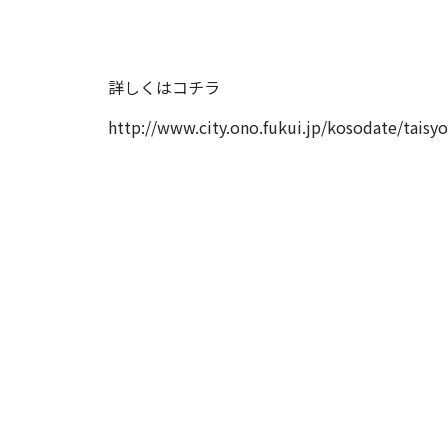
詳しくはコチラ
http://www.city.ono.fukui.jp/kosodate/taisy