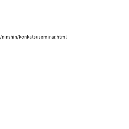
o/ninshin/konkatsuseminar.html