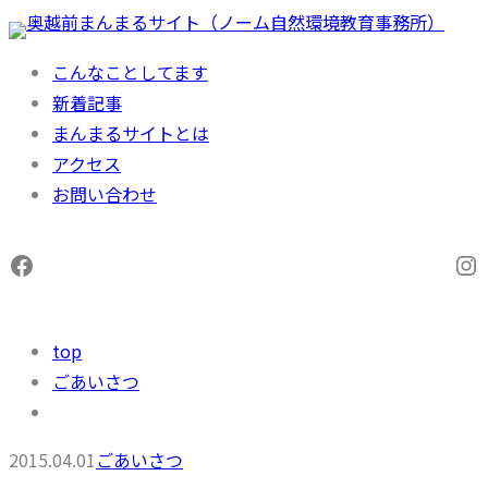
内
容
こんなことしてます
を
新着記事
ス
まんまるサイトとは
キ
アクセス
ッ
お問い合わせ
プ
Facebook
In
top
ごあいさつ
2015.04.01
ごあいさつ