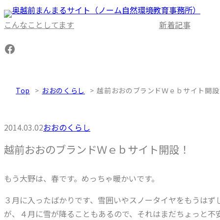
内
容
こんなことしてます
新着記事
を
Facebook
ス
キ
ッ
Top
おおのくらし
越前おおのブランドＷｅｂサイト開設
プ
2014.03.02
おおのくらし
越前おおのブランドＷｅｂサイト開設！
もう大野は、春です。めっちゃ暖かいです。
３月に入ったばかりです、雪囲いやスノータイヤをもうはず
が、４月に雪が降ることもあるので、それはまだちょっと不