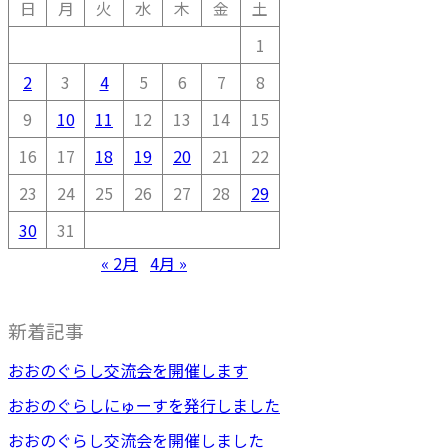
日
月
火
水
木
金
土
1
2
3
4
5
6
7
8
9
10
11
12
13
14
15
16
17
18
19
20
21
22
23
24
25
26
27
28
29
30
31
« 2月
4月 »
新着記事
おおのぐらし交流会を開催します
おおのぐらしにゅーすを発行しました
おおのぐらし交流会を開催しました