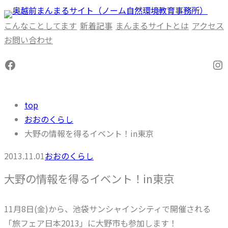
内
容
こんなことしてます
新着記事
まんまるサイトとは
アクセス
を
お問い合わせ
ス
Facebook
In
キ
ッ
プ
top
おおのくらし
大野の情報を得るイベント！in東京
2013.11.01
おおのくらし
大野の情報を得るイベント！in東京
11月8日(金)から、池袋サンシャインシティで開催される
「旅フェア日本2013」に大野市も参加します！