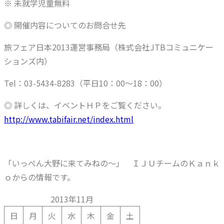
※ 未就学児童無料
◎ 開催内容についてのお問合せ先
旅フェア日本2013運営事務局（株式会社JTBコミュニケー
ションズ内）
Tel：03-5434-8283（平日10：00～18：00）
◎ 詳しくは、イベントＨＰをご覧ください。
http://www.tabifair.net/index.html
「いっぺん大野に来てみねの～」 ＩＪＵチームのＫａｎｋ
ｏからの情報です。
2013年11月
日
月
火
水
木
金
土