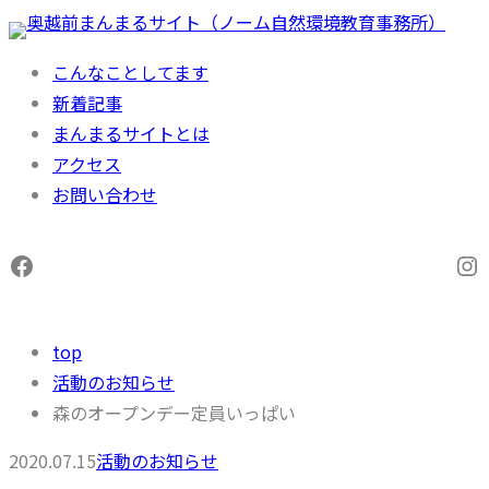
内
容
こんなことしてます
を
新着記事
ス
まんまるサイトとは
キ
アクセス
ッ
お問い合わせ
プ
Facebook
In
top
活動のお知らせ
森のオープンデー定員いっぱい
2020.07.15
活動のお知らせ