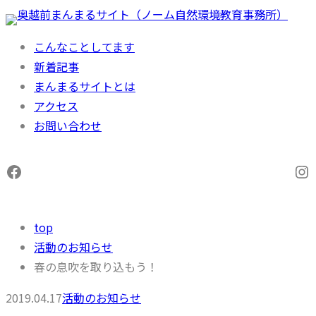
内
容
こんなことしてます
を
新着記事
ス
まんまるサイトとは
キ
アクセス
ッ
お問い合わせ
プ
Facebook
In
top
活動のお知らせ
春の息吹を取り込もう！
2019.04.17
活動のお知らせ