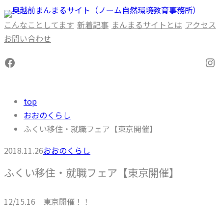
内
容
こんなことしてます
新着記事
まんまるサイトとは
アクセス
を
お問い合わせ
ス
Facebook
In
キ
ッ
プ
top
おおのくらし
ふくい移住・就職フェア【東京開催】
2018.11.26
おおのくらし
ふくい移住・就職フェア【東京開催】
12/15.16 東京開催！！