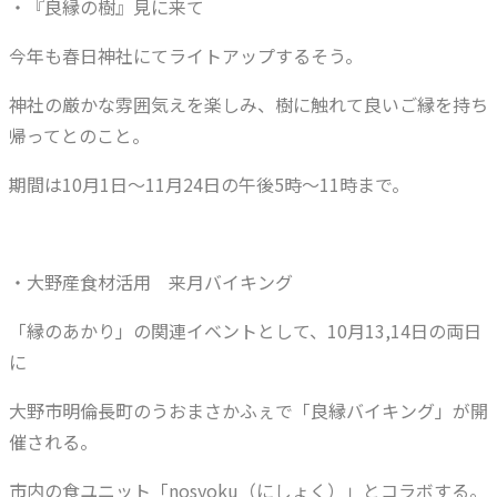
・『良縁の樹』見に来て
今年も春日神社にてライトアップするそう。
神社の厳かな雰囲気えを楽しみ、樹に触れて良いご縁を持ち
帰ってとのこと。
期間は10月1日～11月24日の午後5時～11時まで。
・大野産食材活用 来月バイキング
「縁のあかり」の関連イベントとして、10月13,14日の両日
に
大野市明倫長町のうおまさかふぇで「良縁バイキング」が開
催される。
市内の食ユニット「nosyoku（にしょく）」とコラボする。