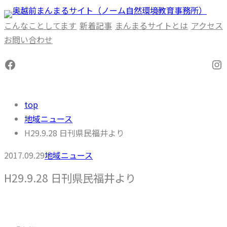
内
容
こんなことしてます
新着記事
まんまるサイトとは
アクセス
を
お問い合わせ
ス
Facebook
In
キ
ッ
プ
top
地域ニュース
H29.9.28 日刊県民福井より
2017.09.29
地域ニュース
H29.9.28 日刊県民福井より