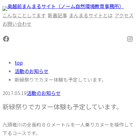
内
容
こんなことしてます
新着記事
まんまるサイトとは
アクセス
を
お問い合わせ
ス
Facebook
In
キ
ッ
プ
top
活動のお知らせ
新緑祭りでカヌー体験も予定しています。
2017.05.18
活動のお知らせ
新緑祭りでカヌー体験も予定しています。
九頭竜川の全長約８０メートルを一人乗りカヌーを操作して
下るコースです。