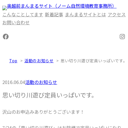
内
容
こんなことしてます
新着記事
まんまるサイトとは
アクセス
を
お問い合わせ
ス
Facebook
In
キ
ッ
プ
Top
活動のお知らせ
思い切り川遊び定員いっぱいです。
2016.06.04
活動のお知らせ
思い切り川遊び定員いっぱいです。
沢山のお申込みありがとうございます！
7/24の「思い切り川遊び」はお陰様で定員いっぱいになり