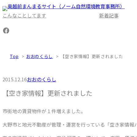
内
容
こんなことしてます
新着記事
を
Facebook
ス
キ
ッ
Top
おおのくらし
【空き家情報】更新されました
プ
2015.12.16
おおのくらし
【空き家情報】更新されました
市街地の賃貸物件が１件増えました。
大野市と地元不動産が管理・運営を行っている「空き家情報