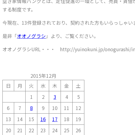
空き家情報バンクとは、定住促進の一環として、売買・賃借
する制度です。
今現在、13件登録されており、契約された方もいらっしゃい
是非「
オオノグラシ
」より、ご覧ください。
オオノグラシURL・・・ http://yuinokuni.jp/onogurashi/in
2015年12月
日
月
火
水
木
金
土
1
2
3
4
5
6
7
8
9
10
11
12
13
14
15
16
17
18
19
20
21
22
23
24
25
26