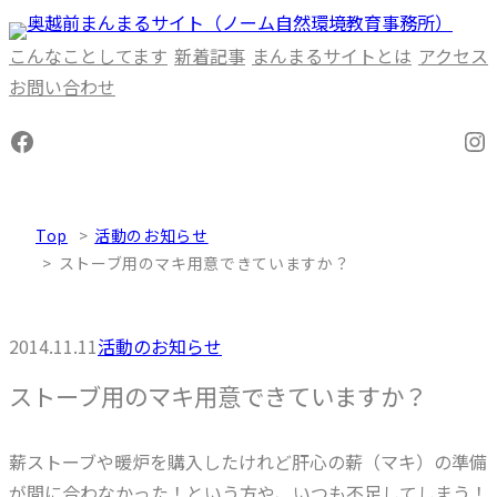
内
容
こんなことしてます
新着記事
まんまるサイトとは
アクセス
を
お問い合わせ
ス
Facebook
In
キ
ッ
プ
Top
活動のお知らせ
ストーブ用のマキ用意できていますか？
2014.11.11
活動のお知らせ
ストーブ用のマキ用意できていますか？
薪ストーブや暖炉を購入したけれど肝心の薪（マキ）の準備
が間に合わなかった！という方や、いつも不足してしまう！