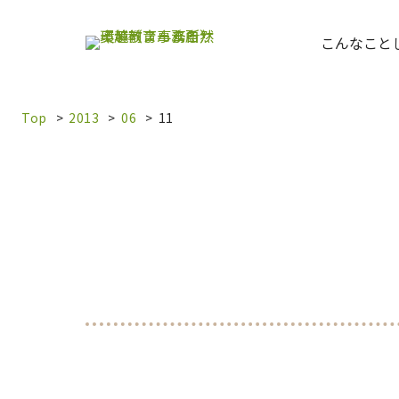
内
容
こんなこと
を
ス
キ
Top
2013
06
11
ッ
プ