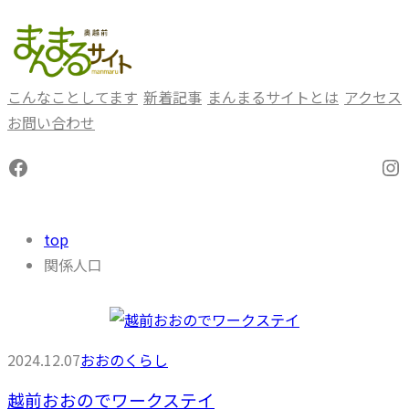
内
容
を
ス
こんなことしてます
新着記事
まんまるサイトとは
アクセス
キ
お問い合わせ
ッ
Facebook
In
プ
top
関係人口
2024.12.07
おおのくらし
越前おおのでワークステイ