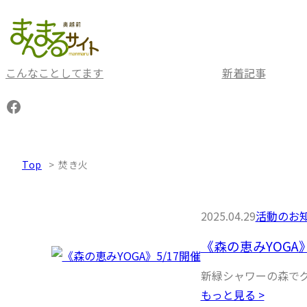
内
容
を
ス
こんなことしてます
新着記事
キ
Facebook
ッ
プ
Top
焚き火
2025.04.29
活動のお
《森の恵みYOGA》
新緑シャワーの森でグ
もっと見る >