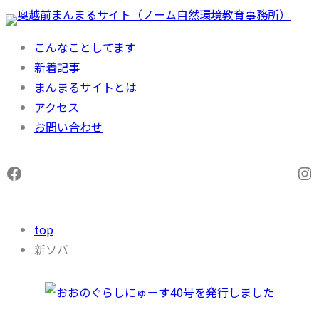
内
容
こんなことしてます
を
新着記事
ス
まんまるサイトとは
キ
アクセス
ッ
お問い合わせ
プ
Facebook
In
top
新ソバ