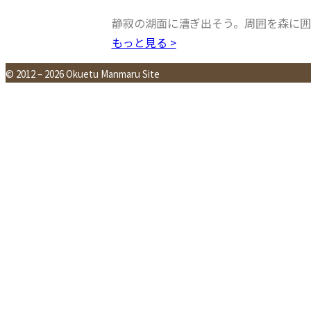
静寂の湖面に漕ぎ出そう。周囲を森に
もっと見る >
© 2012 – 2026 Okuetu Manmaru Site