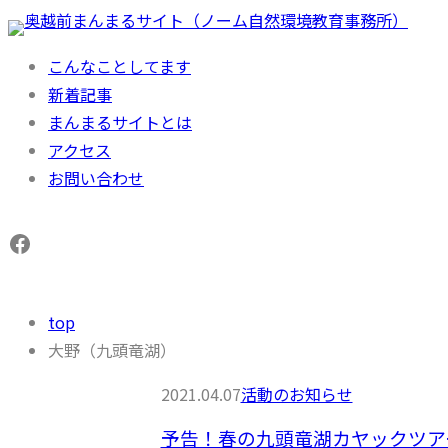
内
容
こんなことしてます
を
新着記事
ス
まんまるサイトとは
キ
アクセス
ッ
お問い合わせ
プ
Facebook
top
大野（九頭竜湖）
2021.04.07
活動のお知らせ
予告！春の九頭竜湖カヤックツア