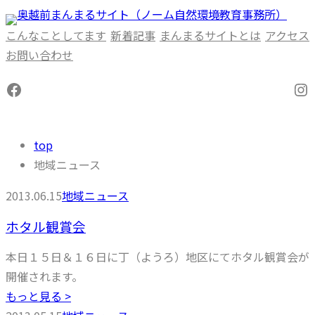
内
容
こんなことしてます
新着記事
まんまるサイトとは
アクセス
を
お問い合わせ
ス
Facebook
In
キ
ッ
プ
top
地域ニュース
2013.06.15
地域ニュース
ホタル観賞会
本日１５日＆１６日に丁（ようろ）地区にてホタル観賞会が
開催されます。
もっと見る >