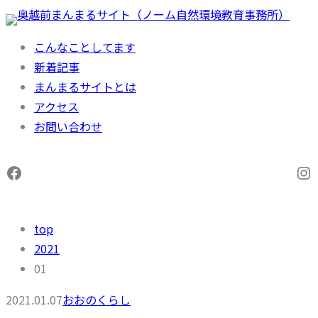
内
容
こんなことしてます
を
新着記事
ス
まんまるサイトとは
キ
アクセス
ッ
お問い合わせ
プ
Facebook
In
top
2021
01
2021.01.07
おおのくらし