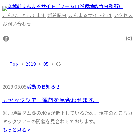
内
容
こんなことしてます
新着記事
まんまるサイトとは
アクセス
を
お問い合わせ
ス
Facebook
In
キ
ッ
プ
Top
2019
05
05
2019.05.05
活動のお知らせ
カヤックツアー運航を見合わせます。
※九頭竜ダム湖の水位が低下しているため、現在のところカ
ヤックツアーの開催を見合わせております。
もっと見る >