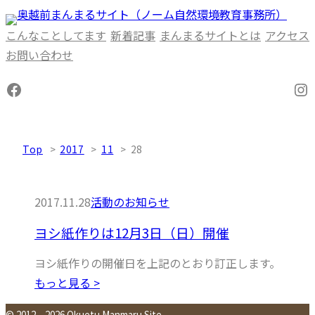
内
容
こんなことしてます
新着記事
まんまるサイトとは
アクセス
を
お問い合わせ
ス
Facebook
In
キ
ッ
プ
Top
2017
11
28
2017.11.28
活動のお知らせ
ヨシ紙作りは12月3日（日）開催
ヨシ紙作りの開催日を上記のとおり訂正します。
もっと見る >
© 2012 – 2026 Okuetu Manmaru Site