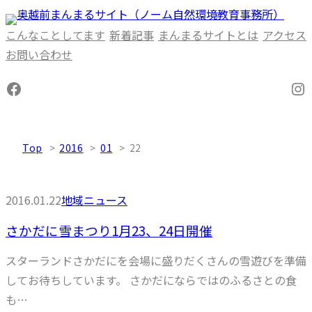
内
容
こんなことしてます
新着記事
まんまるサイトとは
アクセス
を
お問い合わせ
ス
Facebook
In
キ
ッ
プ
Top
2016
01
22
2016.01.22
地域ニュース
さかだに雪まつり1月23、24日開催
スターランドさかだにを会場に盛りだくさんの雪遊びを準備
してお待ちしています。 さかだにならではのふるさとの食
も…