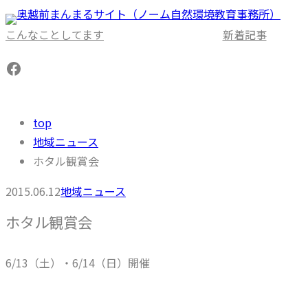
内
容
こんなことしてます
新着記事
を
Facebook
ス
キ
ッ
top
プ
地域ニュース
ホタル観賞会
2015.06.12
地域ニュース
ホタル観賞会
6/13（土）・6/14（日）開催